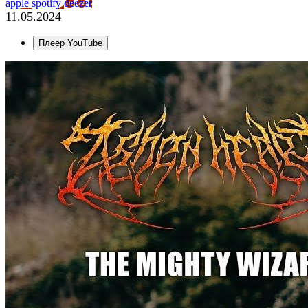
apple
spotify
deezer
11.05.2024
Плеер YouTube