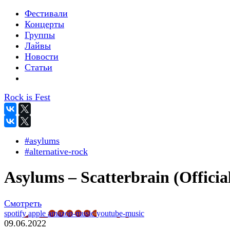
Фестивали
Концерты
Группы
Лайвы
Новости
Статьи
Rock is Fest
#asylums
#alternative-rock
Asylums – Scatterbrain (Officia
Смотреть
spotify
apple
amazon-music
youtube-music
09.06.2022