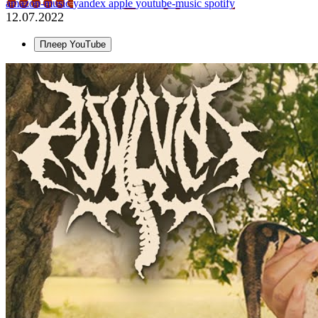
amazon-music
yandex
apple
youtube-music
spotify
12.07.2022
Плеер YouTube