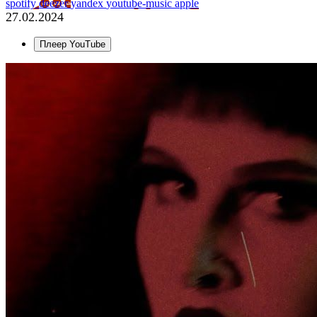
spotify
deezer
yandex
youtube-music
apple
27.02.2024
Плеер YouTube