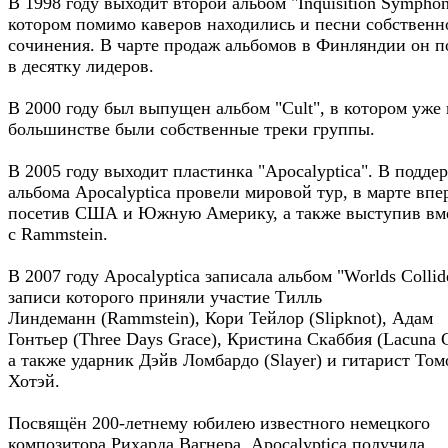
В 1998 году выходит второй альбом "Inquisition Symphon
котором помимо каверов находились и песни собственн
сочинения. В чарте продаж альбомов в Финляндии он п
в десятку лидеров.
В 2000 году был выпущен альбом "Cult", в котором уже 
большинстве были собственные треки группы.
В 2005 году выходит пластинка "Apocalyptica". В подде
альбома Apocalyptica провели мировой тур, в марте впе
посетив США и Южную Америку, а также выступив вм
с Rammstein.
В 2007 году Apocalyptica записала альбом "Worlds Collid
записи которого приняли участие Тилль
Линдеманн (Rammstein), Кори Тейлор (Slipknot), Адам
Гонтьер (Three Days Grace), Кристина Скаббия (Lacuna C
а также ударник Дэйв Ломбардо (Slayer) и гитарист Том
Хотэй.
Посвящён 200-летнему юбилею известного немецкого
композитора Рихарда Вагнера. Apocalyptica получила