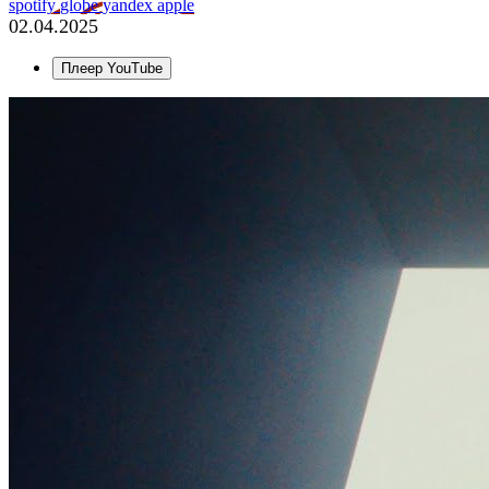
spotify
globe
yandex
apple
02.04.2025
Плеер YouTube