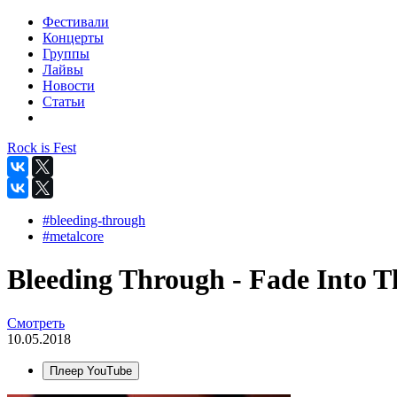
Фестивали
Концерты
Группы
Лайвы
Новости
Статьи
Rock is Fest
#bleeding-through
#metalcore
Bleeding Through - Fade Into T
Смотреть
10.05.2018
Плеер YouTube