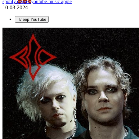
spotify
deezer
youtube-music
apple
10.03.2024
Плеер YouTube