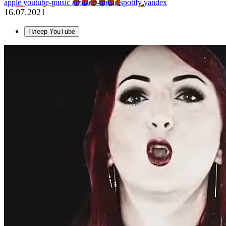
apple
youtube-music
amazon-music
spotify
yandex
16.07.2021
Плеер YouTube