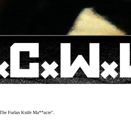
he Furlan Knife Ma**acre".