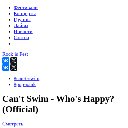
Фестивали
Концерты
Группы
Лайвы
Новости
Статьи
Rock is Fest
#can-t-swim
#pop-pank
Can't Swim - Who's Happy?
(Official)
Смотреть