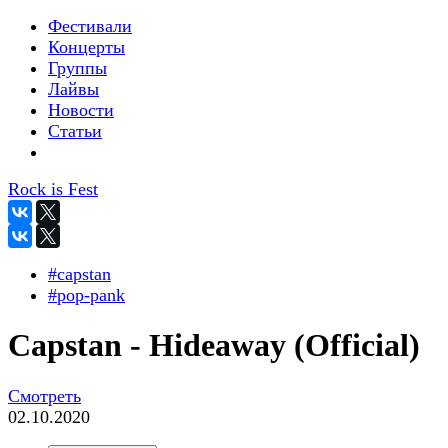
Фестивали
Концерты
Группы
Лайвы
Новости
Статьи
Rock is Fest
#capstan
#pop-pank
Capstan - Hideaway (Official)
Смотреть
02.10.2020