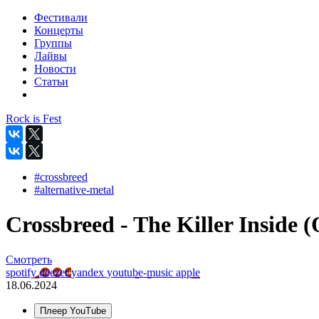
Фестивали
Концерты
Группы
Лайвы
Новости
Статьи
Rock is Fest
#crossbreed
#alternative-metal
Crossbreed - The Killer Inside (O
Смотреть
spotify
deezer
yandex
youtube-music
apple
18.06.2024
Плеер YouTube