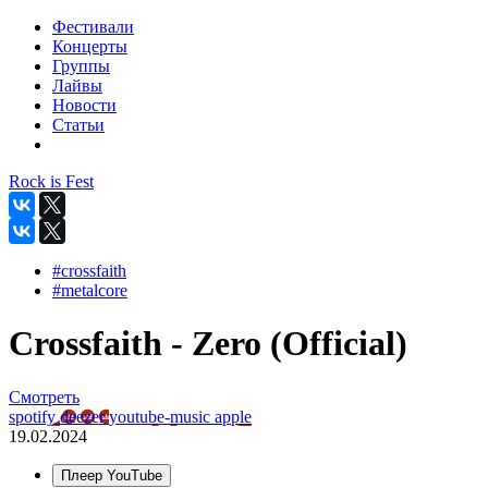
Фестивали
Концерты
Группы
Лайвы
Новости
Статьи
Rock is Fest
#crossfaith
#metalcore
Crossfaith - Zero (Official)
Смотреть
spotify
deezer
youtube-music
apple
19.02.2024
Плеер YouTube