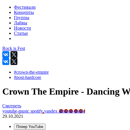
Фестивали
Концерты
Группы
Лайвы
Новости
Статьи
Rock is Fest
#crown-the-empire
#post-hardcore
Crown The Empire - Dancing Wi
Смотреть
youtube-music
spotify
yandex
amazon-music
29.10.2021
Плеер YouTube