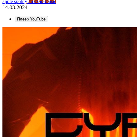
apple
spotify
amazon-music
14.03.2024
Плеер YouTube