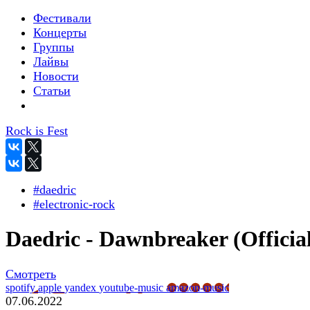
Фестивали
Концерты
Группы
Лайвы
Новости
Статьи
Rock is Fest
#daedric
#electronic-rock
Daedric - Dawnbreaker (Officia
Смотреть
spotify
apple
yandex
youtube-music
amazon-music
07.06.2022