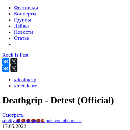
Фестивали
Концерты
Группы
Лайвы
Новости
Статьи
Rock is Fest
#deathgrip
#metalcore
Deathgrip - Detest (Official)
Смотреть
spotify
amazon-music
apple
youtube-music
17.05.2022