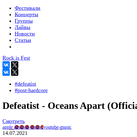
Фестивали
Концерты
Группы
Лайвы
Новости
Статьи
Rock is Fest
#defeatist
#post-hardcore
Defeatist - Oceans Apart (Offici
Смотреть
apple
amazon-music
youtube-music
14.07.2021