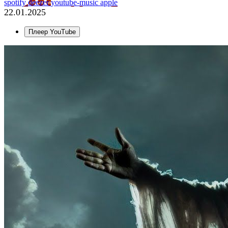
spotify
deezer
youtube-music
apple
22.01.2025
Плеер YouTube