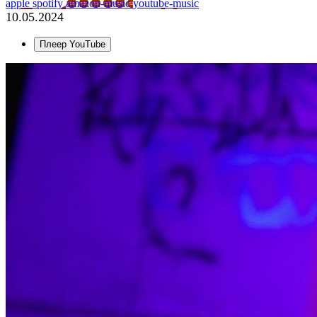
apple
spotify
amazon-music
youtube-music
10.05.2024
Плеер YouTube