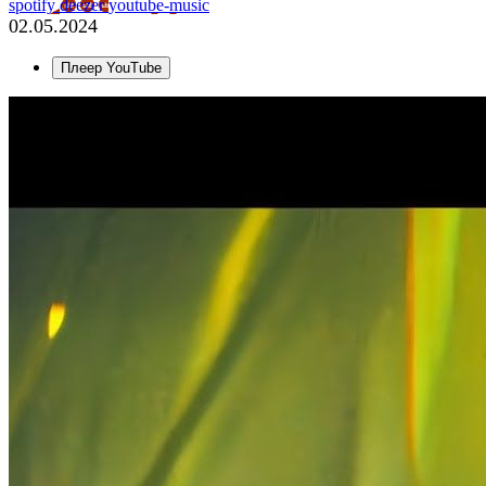
spotify
deezer
youtube-music
02.05.2024
Плеер YouTube