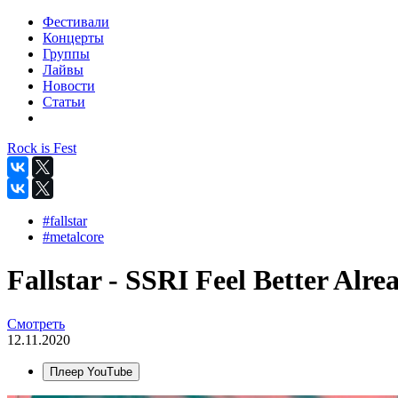
Фестивали
Концерты
Группы
Лайвы
Новости
Статьи
Rock is Fest
#fallstar
#metalcore
Fallstar - SSRI Feel Better Alrea
Смотреть
12.11.2020
Плеер YouTube