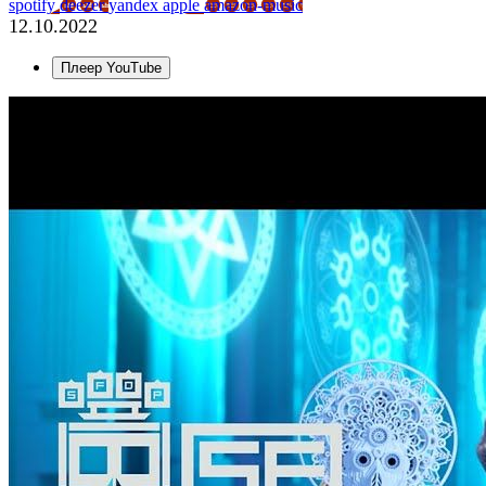
spotify
deezer
yandex
apple
amazon-music
12.10.2022
Плеер YouTube