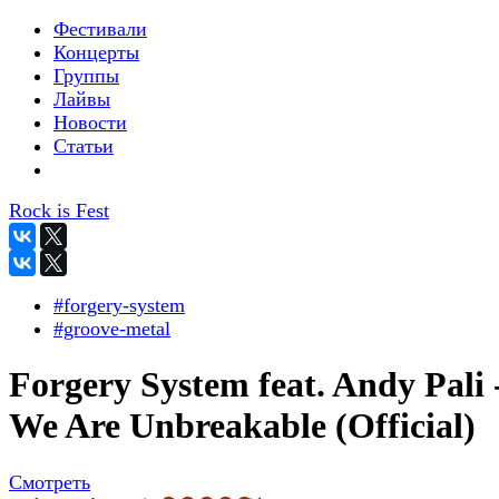
Фестивали
Концерты
Группы
Лайвы
Новости
Статьи
Rock is Fest
#forgery-system
#groove-metal
Forgery System feat. Andy Pali 
We Are Unbreakable (Official)
Смотреть