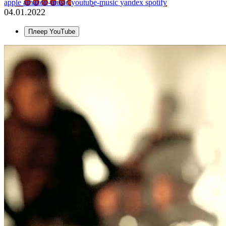
apple
amazon-music
youtube-music
yandex
spotify
04.01.2022
Плеер YouTube