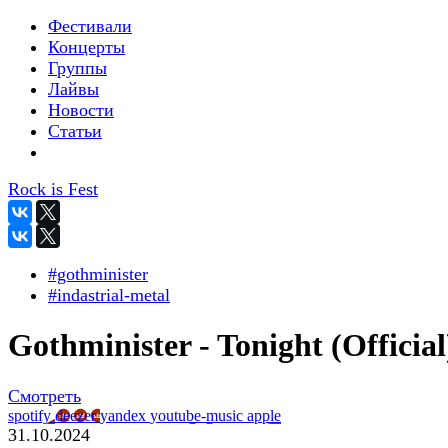
Фестивали
Концерты
Группы
Лайвы
Новости
Статьи
Rock is Fest
#gothminister
#indastrial-metal
Gothminister - Tonight (Official
Смотреть
spotify
deezer
yandex
youtube-music
apple
31.10.2024