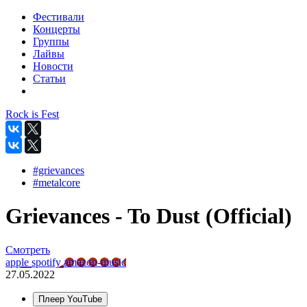
Фестивали
Концерты
Группы
Лайвы
Новости
Статьи
Rock is Fest
#grievances
#metalcore
Grievances - To Dust (Official)
Смотреть
apple
spotify
amazon-music
27.05.2022
Плеер YouTube