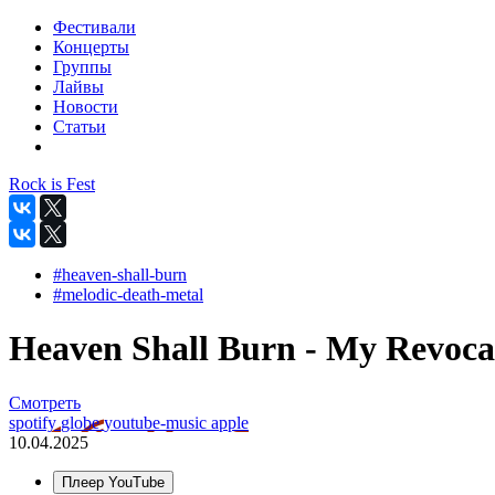
Фестивали
Концерты
Группы
Лайвы
Новости
Статьи
Rock is Fest
#heaven-shall-burn
#melodic-death-metal
Heaven Shall Burn - My Revocat
Смотреть
spotify
globe
youtube-music
apple
10.04.2025
Плеер YouTube