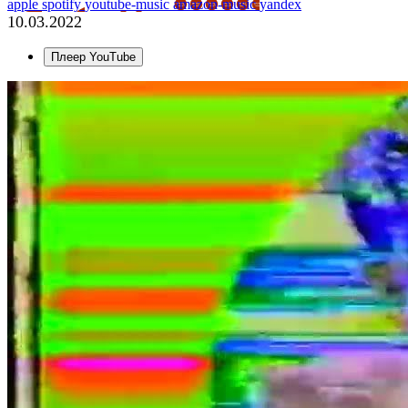
apple
spotify
youtube-music
amazon-music
yandex
10.03.2022
Плеер YouTube