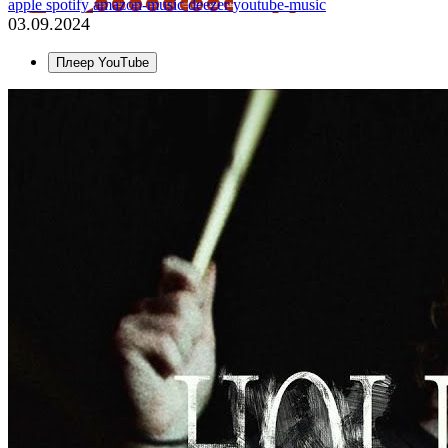
apple
spotify
amazon-music
deezer
youtube-music
03.09.2024
Плеер YouTube