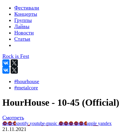
Фестивали
Концерты
Группы
Лайвы
Новости
Статьи
Rock is Fest
#hourhouse
#metalcore
HourHouse - 10-45 (Official)
Смотреть
deezer
spotify
youtube-music
amazon-music
apple
yandex
21.11.2021