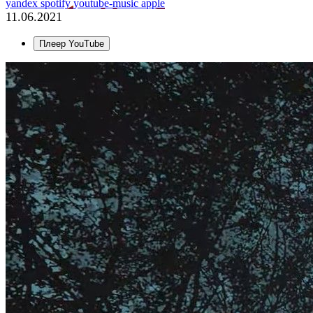
yandex
spotify
youtube-music
apple
11.06.2021
Плеер YouTube