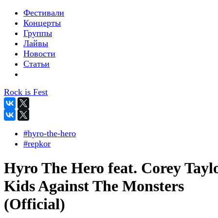
Фестивали
Концерты
Группы
Лайвы
Новости
Статьи
Rock is Fest
#hyro-the-hero
#repkor
Hyro The Hero feat. Corey Taylo
Kids Against The Monsters
(Official)