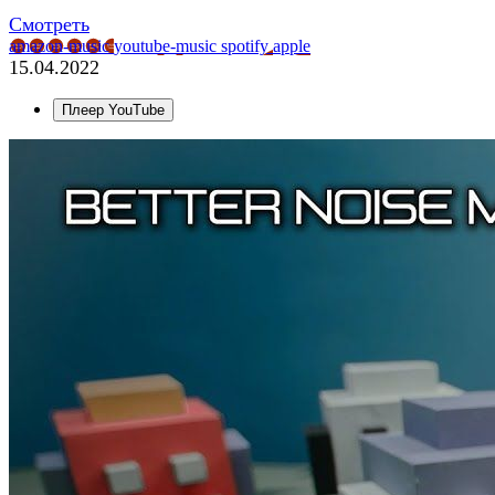
Смотреть
amazon-music
youtube-music
spotify
apple
15.04.2022
Плеер YouTube