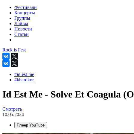
Фестивали
Концерты
Группы
Лайвы
Новости
Статьи
Rock is Fest
#id-est-me
#khardkor
Id Est Me - Solve Et Coagula (Of
Смотреть
10.05.2024
Плеер YouTube