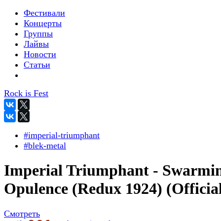
Фестивали
Концерты
Группы
Лайвы
Новости
Статьи
Rock is Fest
#imperial-triumphant
#blek-metal
Imperial Triumphant - Swarmi
Opulence (Redux 1924) (Officia
Смотреть