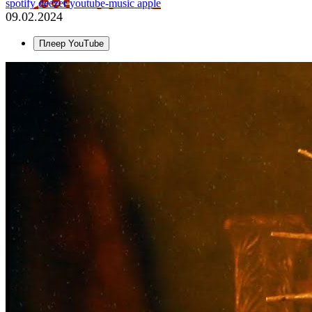
spotify
deezer
youtube-music
apple
09.02.2024
Плеер YouTube