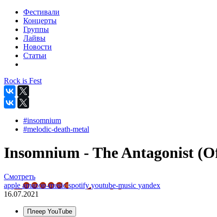
Фестивали
Концерты
Группы
Лайвы
Новости
Статьи
Rock is Fest
#insomnium
#melodic-death-metal
Insomnium - The Antagonist (Of
Смотреть
apple
amazon-music
spotify
youtube-music
yandex
16.07.2021
Плеер YouTube