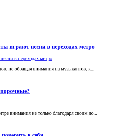
ты играют песни в переходах метро
ов, не обращая внимания на музыкантов, к...
е порочные?
тре внимания не только благодаря своим до...
поверить в себя