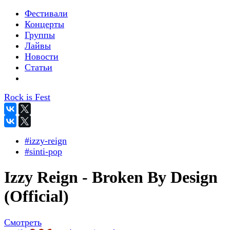
Фестивали
Концерты
Группы
Лайвы
Новости
Статьи
Rock is Fest
#izzy-reign
#sinti-pop
Izzy Reign - Broken By Design
(Official)
Смотреть