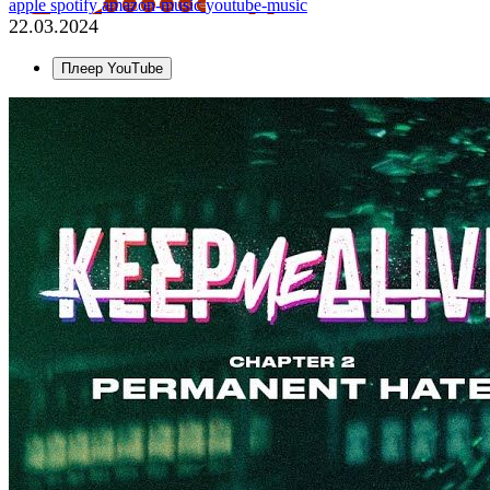
apple
spotify
amazon-music
youtube-music
22.03.2024
Плеер YouTube