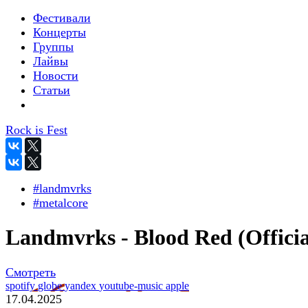
Фестивали
Концерты
Группы
Лайвы
Новости
Статьи
Rock is Fest
#landmvrks
#metalcore
Landmvrks - Blood Red (Officia
Смотреть
spotify
globe
yandex
youtube-music
apple
17.04.2025