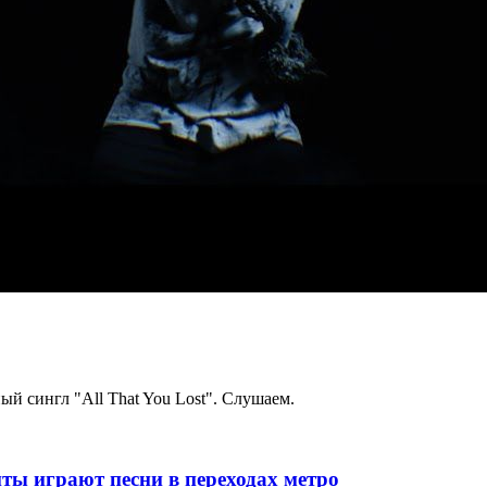
й сингл "All That You Lost". Слушаем.
ты играют песни в переходах метро