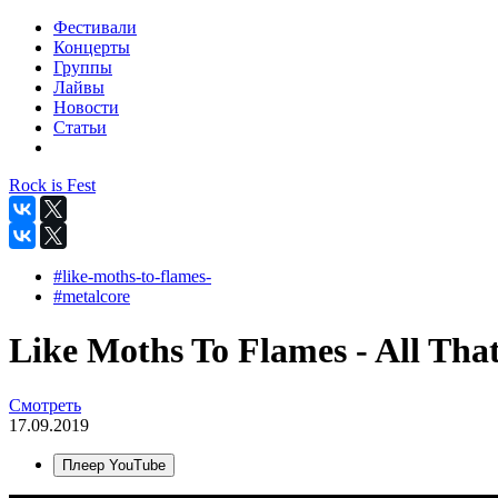
Фестивали
Концерты
Группы
Лайвы
Новости
Статьи
Rock is Fest
#like-moths-to-flames-
#metalcore
Like Moths To Flames - All That
Смотреть
17.09.2019
Плеер YouTube