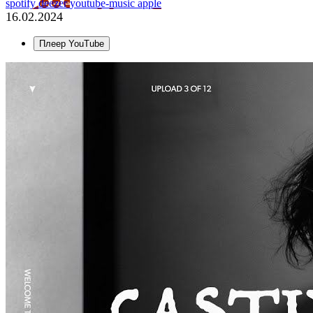
spotify
deezer
youtube-music
apple
16.02.2024
Плеер YouTube