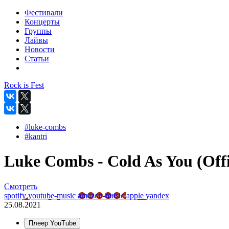
Фестивали
Концерты
Группы
Лайвы
Новости
Статьи
Rock is Fest
#luke-combs
#kantri
Luke Combs - Cold As You (Offi
Смотреть
spotify
youtube-music
amazon-music
apple
yandex
25.08.2021
Плеер YouTube