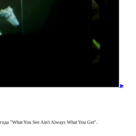
▶
да "What You See Ain't Always What You Get".