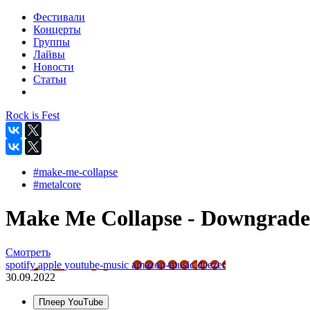
Фестивали
Концерты
Группы
Лайвы
Новости
Статьи
Rock is Fest
#make-me-collapse
#metalcore
Make Me Collapse - Downgrade 
Смотреть
spotify
apple
youtube-music
amazon-music
deezer
30.09.2022
Плеер YouTube