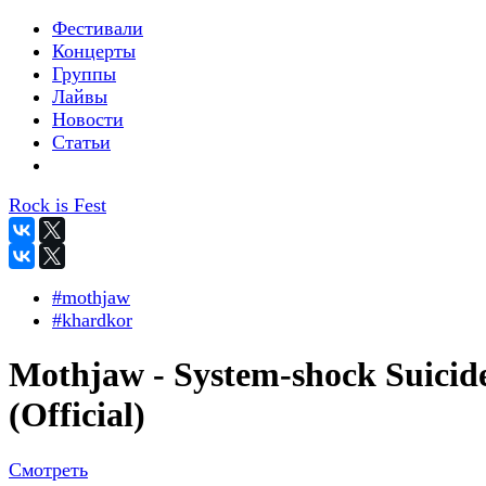
Фестивали
Концерты
Группы
Лайвы
Новости
Статьи
Rock is Fest
#mothjaw
#khardkor
Mothjaw - System-shock Suicid
(Official)
Смотреть