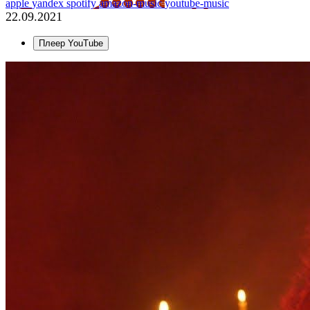
apple
yandex
spotify
amazon-music
youtube-music
22.09.2021
Плеер YouTube