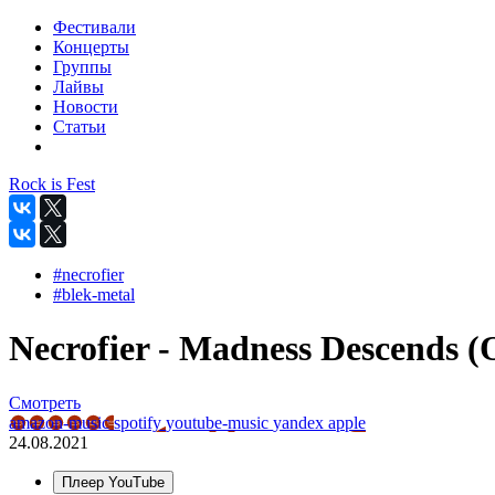
Фестивали
Концерты
Группы
Лайвы
Новости
Статьи
Rock is Fest
#necrofier
#blek-metal
Necrofier - Madness Descends (O
Смотреть
amazon-music
spotify
youtube-music
yandex
apple
24.08.2021
Плеер YouTube