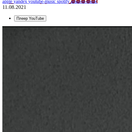
apple
yandex
youtube-music
spotify
amazon-music
11.08.2021
Плеер YouTube