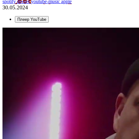
spotify
deezer
youtube-music
apple
30.05.2024
Плеер YouTube