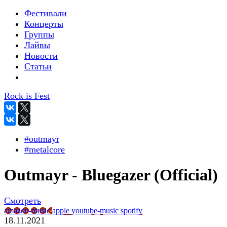
Фестивали
Концерты
Группы
Лайвы
Новости
Статьи
Rock is Fest
#outmayr
#metalcore
Outmayr - Bluegazer (Official)
Смотреть
amazon-music
apple
youtube-music
spotify
18.11.2021